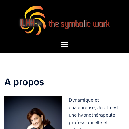
Aller
au
contenu
Ouvrir/fermer
le
menu
A propos
Dynamique et
chaleureuse, Judith est
une hypnothérapeute
professionnelle et